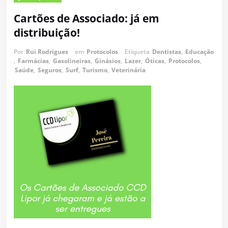
Cartões de Associado: já em
distribuição!
Por
Rui Rodrigues
em
Protocolos
Etiqueta
Dentistas
,
Educação
,
Farmácias
,
Gasolineiras
,
Ginásios
,
Lazer
,
Óticas
,
Protocolos
,
Saúde
,
Seguros
,
Surf
,
Turismo
,
Veterinária