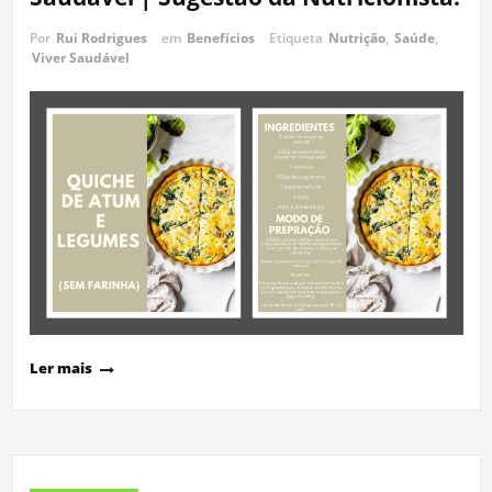
Por
Rui Rodrigues
em
Benefícios
Etiqueta
Nutrição
,
Saúde
,
Viver Saudável
Ler mais