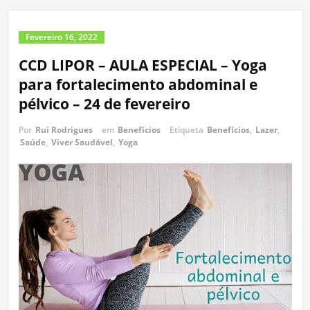
Fevereiro 16, 2022
CCD LIPOR – AULA ESPECIAL – Yoga
para fortalecimento abdominal e
pélvico – 24 de fevereiro
Por
Rui Rodrigues
em
Benefícios
Etiqueta
Benefícios
,
Lazer
,
Saúde
,
Viver Saudável
,
Yoga