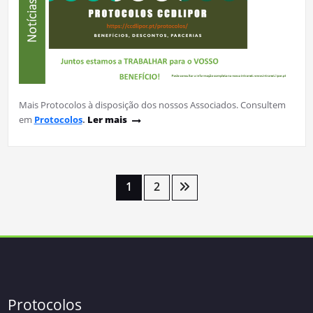
Mais Protocolos à disposição dos nossos Associados. Consultem
em
Protocolos
.
Ler mais
Paginação
1
2
dos
conteúdos
Protocolos