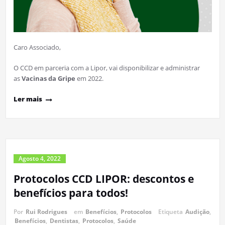
Caro Associado,
O CCD em parceria com a Lipor, vai disponibilizar e administrar
as
Vacinas da Gripe
em 2022.
Ler mais
Agosto 4, 2022
Protocolos CCD LIPOR: descontos e
benefícios para todos!
Por
Rui Rodrigues
em
Benefícios
,
Protocolos
Etiqueta
Audição
,
Benefícios
,
Dentistas
,
Protocolos
,
Saúde