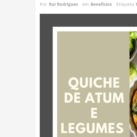
Por
Rui Rodrigues
em
Benefícios
Etiqueta