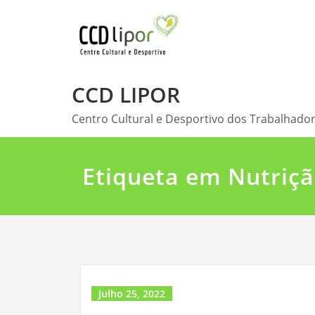
Skip
to
content
CCD LIPOR
Centro Cultural e Desportivo dos Trabalhador
Etiqueta em Nutriç
Julho 25, 2022