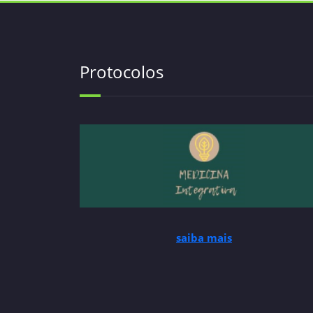
Protocolos
saiba mais
saiba mais