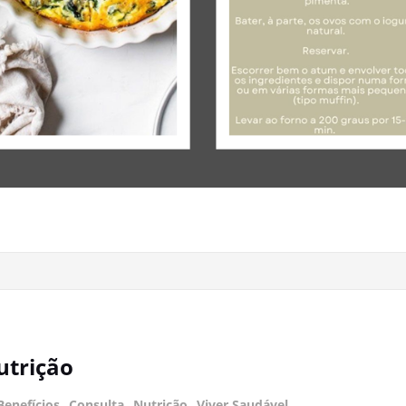
utrição
Benefícios
,
Consulta
,
Nutrição
,
Viver Saudável