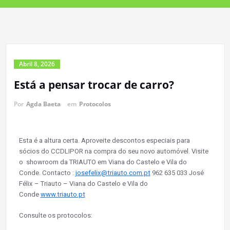
Abril 8, 2026
Está a pensar trocar de carro?
Por
Agda Baeta
em
Protocolos
Esta é a altura certa.
Aproveite descontos especiais para
sócios do CCDLIPOR na compra do seu novo automóvel.
Visite
o showroom da TRIAUTO em Viana do Castelo e Vila do
Conde.
Contacto :
josefelix@triauto.com.pt
962 635 033 José
Félix –
Triauto –
Viana do Castelo e Vila do
Conde
www.triauto.pt
Consulte os protocolos: