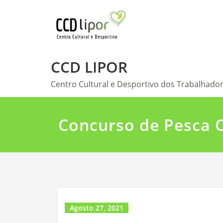
Skip
to
content
CCD LIPOR
Centro Cultural e Desportivo dos Trabalhador
Concurso de Pesca 
Agosto 27, 2021