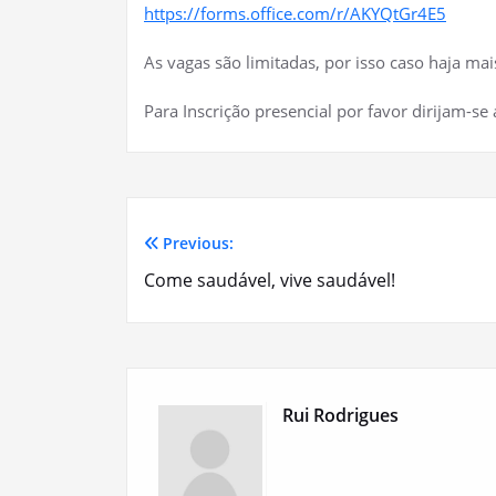
https://forms.office.com/r/AKYQtGr4E5
As vagas são limitadas, por isso caso haja ma
Para Inscrição presencial por favor dirijam-se
Previous:
Navegação
Come saudável, vive saudável!
de
artigos
Rui Rodrigues