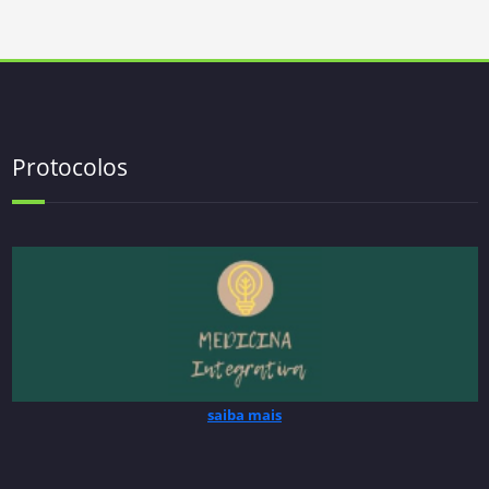
Protocolos
saiba mais
saiba mais