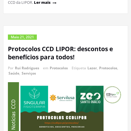
CCD da LIPOR.
Ler mais
Maio 21, 2021
Protocolos CCD LIPOR: descontos e
benefícios para todos!
Por
Rui Rodrigues
em
Protocolos
Etiqueta
Lazer
,
Protocolos
,
Saúde
,
Serviços