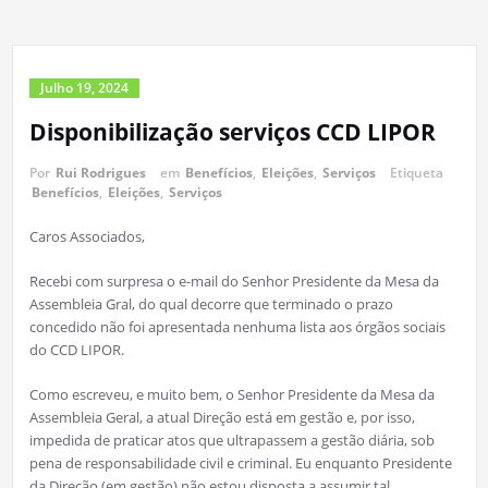
Julho 19, 2024
Disponibilização serviços CCD LIPOR
Por
Rui Rodrigues
em
Benefícios
,
Eleições
,
Serviços
Etiqueta
Benefícios
,
Eleições
,
Serviços
Caros Associados,
Recebi com surpresa o e-mail do Senhor Presidente da Mesa da
Assembleia Gral, do qual decorre que terminado o prazo
concedido não foi apresentada nenhuma lista aos órgãos sociais
do CCD LIPOR.
Como escreveu, e muito bem, o Senhor Presidente da Mesa da
Assembleia Geral, a atual Direção está em gestão e, por isso,
impedida de praticar atos que ultrapassem a gestão diária, sob
pena de responsabilidade civil e criminal. Eu enquanto Presidente
da Direção (em gestão) não estou disposta a assumir tal