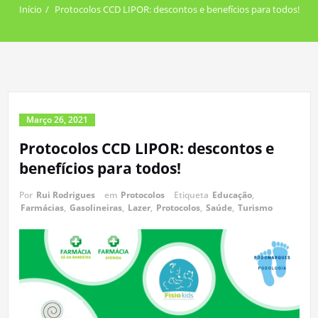
Início
Protocolos CCD LIPOR: descontos e benefícios para todos!
Março 26, 2021
Protocolos CCD LIPOR: descontos e
benefícios para todos!
Por
Rui Rodrigues
em
Protocolos
Etiqueta
Educação
,
Farmácias
,
Gasolineiras
,
Lazer
,
Protocolos
,
Saúde
,
Turismo