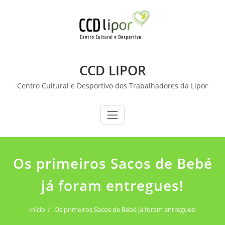
Skip
to
content
CCD LIPOR
Centro Cultural e Desportivo dos Trabalhadores da Lipor
Os primeiros Sacos de Bebé
já foram entregues!
Início
Os primeiros Sacos de Bebé já foram entregues!