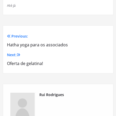
Até já
Previous:
Navegação
Hatha yoga para os associados
de
Next:
artigos
Oferta de gelatina!
Rui Rodrigues