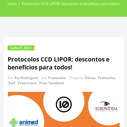
Início
Protocolos CCD LIPOR: descontos e benefícios para todos!
Julho 9, 2021
Protocolos CCD LIPOR: descontos e
benefícios para todos!
Por
Rui Rodrigues
em
Protocolos
Etiqueta
Óticas
,
Protocolos
,
Surf
,
Veterinária
,
Viver Saudável