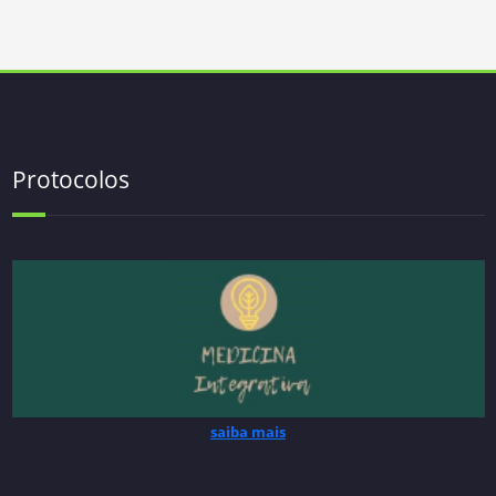
Protocolos
saiba mais
saiba mais