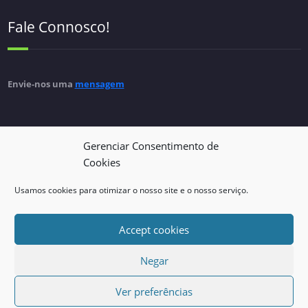
Fale Connosco!
Envie-nos uma
mensagem
Gerenciar Consentimento de
Cookies
Política de privacidade
Usamos cookies para otimizar o nosso site e o nosso serviço.
Accept cookies
Consulte a nossa
política de privacidade
Negar
Ver preferências
Proudly powered by
WordPress
| Theme:
SpicePress
by SpiceThemes