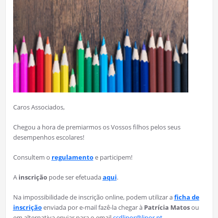
Caros Associados,
Chegou a hora de premiarmos os Vossos filhos pelos seus
desempenhos escolares!
Consultem o
regulamento
e participem!
A
inscrição
pode ser efetuada
aqui
.
Na impossibilidade de inscrição online, podem utilizar a
ficha de
inscrição
enviada por e-mail fazê-la chegar à
Patrícia Matos
ou
em alternativa enviar para o email
ccdlipor@lipor.pt