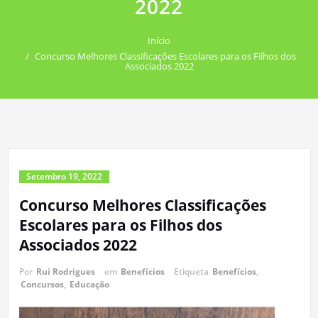
2022
Início
Concurso Melhores Classificações Escolares para os Filhos dos
Associados 2022
Setembro 19, 2022
Concurso Melhores Classificações
Escolares para os Filhos dos
Associados 2022
Por
Rui Rodrigues
em
Benefícios
Etiqueta
Benefícios
,
Concursos
,
Educação