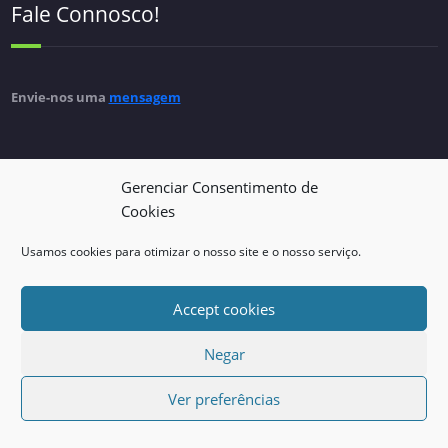
Fale Connosco!
Envie-nos uma
mensagem
Gerenciar Consentimento de
Cookies
Política de privacidade
Usamos cookies para otimizar o nosso site e o nosso serviço.
Accept cookies
Consulte a nossa
política de privacidade
Negar
Ver preferências
Proudly powered by
WordPress
| Theme:
SpicePress
by SpiceThemes