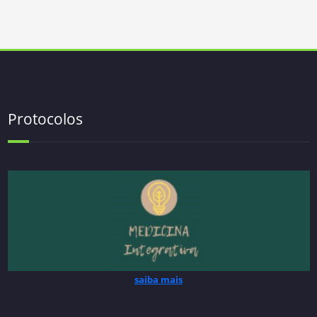
Protocolos
saiba mais
saiba mais