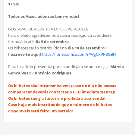
17h30
.
Todos os Associados são bem-vindos!
GOSTAVAS DE ASSISTIR A ESTE ESPETÁCULO?
Para o efeito agradecemos a vossa inscrição através deste
formulário até dia
9 de setembro
.
Os bilhetes serão distribuídos no
dia 10 de setembro!
Inscreve-te aqui!
https://forms.office.com/r/WgCKPRBGBH
Para Inscrição presencial por favor dirijam-se aos colegas
Márcio
Gonçalves
ou
António Rodrigues.
Os bilhetes são intransmissíveis (caso no dia não possas
comparecer deverás contactar o CCD imediatamente)!
Os bilhetes são gratuitos e é proibida a sua venda!
Caso haja mais inscritos do que o número de bilhetes
disponíveis será feito um sorteio!