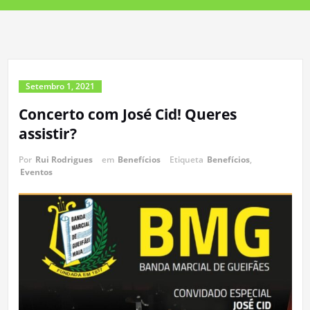
Setembro 1, 2021
Concerto com José Cid! Queres
assistir?
Por
Rui Rodrigues
em
Benefícios
Etiqueta
Benefícios
,
Eventos