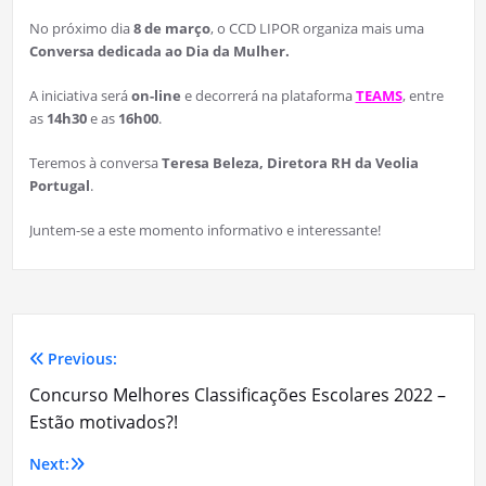
No próximo dia
8 de março
, o CCD LIPOR organiza mais uma
Conversa dedicada ao Dia da Mulher.
A iniciativa será
on-line
e decorrerá na plataforma
TEAMS
, entre
as
14h30
e as
16h00
.
Teremos à conversa
Teresa Beleza, Diretora RH da Veolia
Portugal
.
Juntem-se a este momento informativo e interessante!
Previous:
Navegação
Concurso Melhores Classificações Escolares 2022 –
de
Estão motivados?!
artigos
Next: