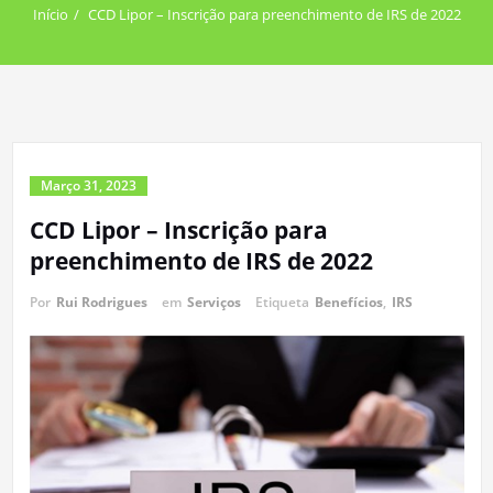
Início
CCD Lipor – Inscrição para preenchimento de IRS de 2022
Março 31, 2023
CCD Lipor – Inscrição para
preenchimento de IRS de 2022
Por
Rui Rodrigues
em
Serviços
Etiqueta
Benefícios
,
IRS