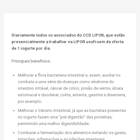
Diariamente todos os associados do CCD LIPOR, que estão
presencialmente a trabalhar na LIPOR usufruem da oferta
de 1 iogurte por dia.
Principais benefícios:
Melhorar a flora bacteriana intestinal e, assim, auxiliar no
combate a uma série de doenças como síndrome do
intestino irritável, câncer de cólon, prisão de ventre, úlcera
estomacal e duodenal, colite, enterite, gastrite e disenteria,
por exemplo;
Melhorar o trânsito intestinal, já que as bactérias presentes
no iogurte fazem uma “pré-digestão” das proteínas,
permitindo uma melhor digestibilidade;
Combater a fermentação dos alimentos evitando os gases,
irritações, inflamações e as infeções intestinais;